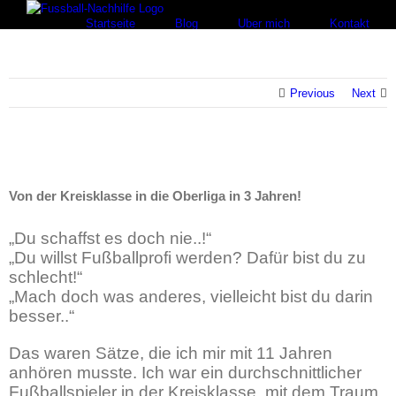
Skip
Startseite
Blog
Über mich
Kontakt
to
content
Previous
Next
Von der Kreisklasse in die Oberliga in 3 Jahren!
„Du schaffst es doch nie..!“
„Du willst Fußballprofi werden? Dafür bist du zu
schlecht!“
„Mach doch was anderes, vielleicht bist du darin
besser..“
Das waren Sätze, die ich mir mit 11 Jahren
anhören musste. Ich war ein durchschnittlicher
Fußballspieler in der Kreisklasse, mit dem Traum,