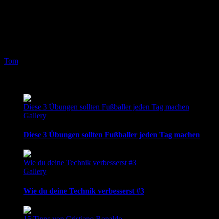
Ich freue mich, dich nächsten Sonntag zum
nächsten Artikel auf meiner Seite begrüßen zu
dürfen.
Lebe deinen Traum!
Tom
2017-05-28T20:33:33+02:00
Related Posts
Diese 3 Übungen sollten Fußballer jeden Tag machen
Gallery
Diese 3 Übungen sollten Fußballer jeden Tag machen
Wie du deine Technik verbesserst #3
Gallery
Wie du deine Technik verbesserst #3
15 Tipps von Cristiano Ronaldo