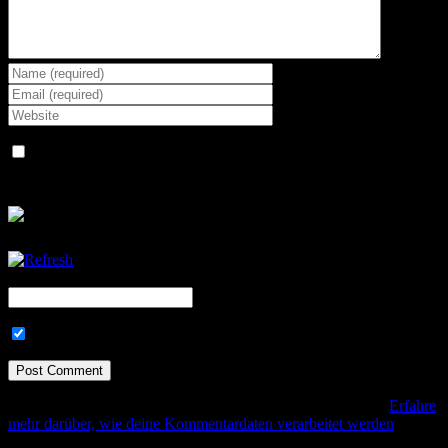
Save my name, email, and website in this browser for the next
time I comment.
CAPTCHA Code
*
Trage mich in den Newsletter ein!
Diese Website verwendet Akismet, um Spam zu reduzieren.
Erfahre
mehr darüber, wie deine Kommentardaten verarbeitet werden
.